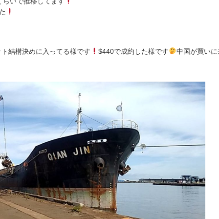
円くらいで推移してます
た
ット結構決めに入ってる様です
$440で成約した様です
中国が買いに