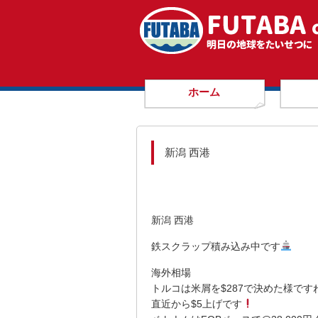
ホーム
新潟 西港
新潟 西港
鉄スクラップ積み込み中です
海外相場
トルコは米屑を$287で決めた様です
直近から$5上げです