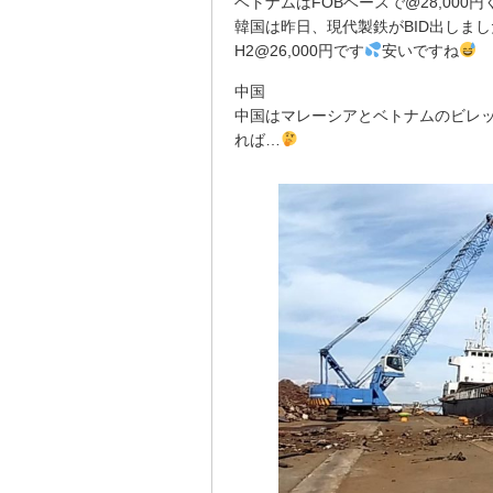
ベトナムはFOBベースで@28,000
韓国は昨日、現代製鉄がBID出しまし
H2@26,000円です
安いですね
中国
中国はマレーシアとベトナムのビレ
れば…