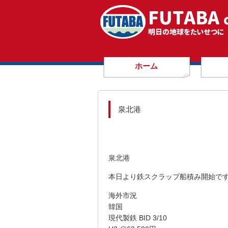
ホーム
泉北港
泉北港
本日より鉄スクラップ船積み開始で
海外市況
韓国
現代製鉄 BID 3/10