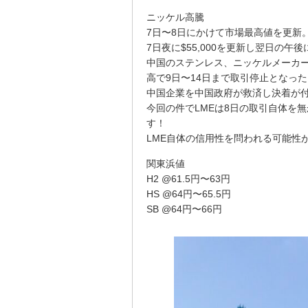
ニッケル高騰
7日〜8日にかけて市場最高値を更新
7日夜に$55,000を更新し翌日の午
中国のステンレス、ニッケルメーカー
高で9日〜14日まで取引停止となった
中国企業を中国政府が救済し決着が
今回の件でLMEは8日の取引自体を
す！
LME自体の信用性を問われる可能性
関東浜値
H2 @61.5円〜63円
HS @64円〜65.5円
SB @64円〜66円