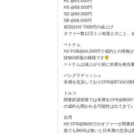
H2 @63,500円
HS @68,500円
SD @68,500円
SB @68,500円
前回比H2 7000円の値上げ
オファー数12万トン程度とのこと。
ベトナム
H2 FOB@64,000円で成約との
状$60前後の模様です
ベトナムは値上がり前に米屑を相当
バングラディッシュ
米屑を交渉しておりCFR@$710の
トルコ
関東鉄源前後では米屑をCFR@$65
の成約も聞かれる可能性は出てきて
台湾
H2 CFR@$600でのオファーが
低でも$600は無いと日本屑の交渉