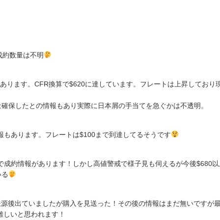
成約数量は不明
情報があります。CFR換算で$620に達しています。フレートは上昇しており
量確保したとの情報もあり実際に日本屑の手当てを急ぐかは不透明。
情報もあります。フレートは$100まで到達してるそうです
0で成約情報があります！しかし高値警戒で様子見も伺えるが今後$680以
いる
関東鉄源後出ていましたが購入を見送った！その後の情報はまだ無いですが
は難しいと思われます！