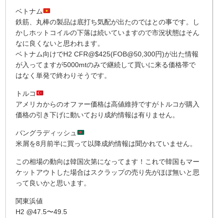
ベトナム
鉄筋、丸棒の製品は底打ち気配が出たのではとの事です。し
かしホットコイルの下落は続いていますので市況状態はそん
なに良くないと思われます。
ベトナム向けでH2 CFR@$425(FOB@50,300円)が出た情報
が入ってますが5000mtのみで継続して買いに来る価格帯で
はなく単発で終わりそうです。
トルコ
アメリカからのオファー価格は高値維持ですがトルコが購入
価格の引き下げに動いており成約情報は有りません。
バングラディッシュ
米屑を8月前半に買って以降成約情報は聞かれていません。
この相場の動向は韓国次第になってます！これで韓国もマー
ケットアウトした場合はスクラップの売り先がほぼ無いと思
って良いかと思います。
関東浜値
H2 @47.5〜49.5