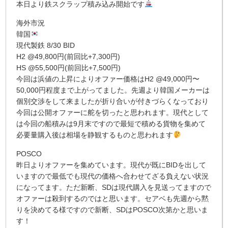
本日より鉄スクラップ積み込み開始です
海外市況
韓国
現代製鉄 8/30 BID
H2 @49,800円(前回比+7,300円)
HS @55,500円(前回比+7,500円)
今回は浜値の上昇によりオファー価格はH2 @49,000円〜
50,000円程度まで上がってました。先週より韓国メーカーは
個別交渉をして来ましたが折り合いが付きづらくなっており
今回は公開オファーに舵を切ったと思われます。現代として
は今回の船積みは9月末ですので最短で積める貨物を集めて
必要量購入後は相場を静観するものと思われます
POSCO
昨日よりオファーを集めています。現代が既にBIDを出して
いますので最低でも現代の価格へ合わせてざる負えない状況
になってます。ただ新断、SDは現代購入を見送ってますので
オファーは殺到するのではと思います。セアベも先週から黙
りを決めてる様ですので新断、SDはPOSCO次第かと思いま
す！