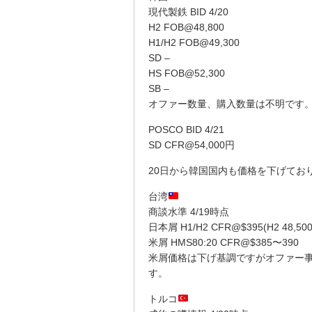
現代製鉄 BID 4/20
H2 FOB@48,800
H1/H2 FOB@49,300
SD –
HS FOB@52,300
SB –
オファー数量、購入数量は不明です
POSCO BID 4/21
SD CFR@54,000円
20日から韓国国内も価格を下げており現
台湾
商談水準 4/19時点
日本屑 H1/H2 CFR@$395(H2 48,5
米屑 HMS80:20 CFR@$385〜390
米屑価格は下げ基調ですがオファー
す。
トルコ