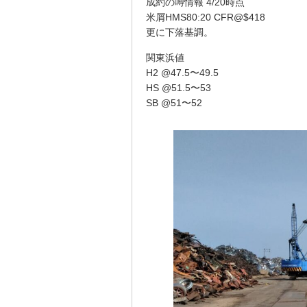
成約の噂情報 4/20時点
米屑HMS80:20 CFR@$418
更に下落基調。
関東浜値
H2 @47.5〜49.5
HS @51.5〜53
SB @51〜52