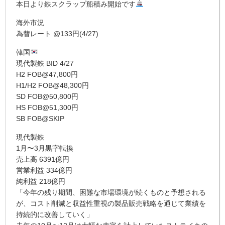
本日より鉄スクラップ船積み開始です
海外市況
為替レート @133円(4/27)
韓国
現代製鉄 BID 4/27
H2 FOB@47,800円
H1/H2 FOB@48,300円
SD FOB@50,800円
HS FOB@51,300円
SB FOB@SKIP
現代製鉄
1月〜3月黒字転換
売上高 6391億円
営業利益 334億円
純利益 218億円
「今年の残り期間、困難な市場環境が続くものと予想される
が、コスト削減と収益性重視の製品販売戦略を通じて業績を
持続的に改善していく」