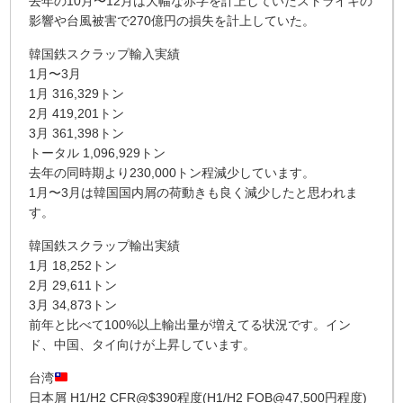
去年の10月〜12月は大幅な赤字を計上していたストライキの
影響や台風被害で270億円の損失を計上していた。
韓国鉄スクラップ輸入実績
1月〜3月
1月 316,329トン
2月 419,201トン
3月 361,398トン
トータル 1,096,929トン
去年の同時期より230,000トン程減少しています。
1月〜3月は韓国国内屑の荷動きも良く減少したと思われま
す。
韓国鉄スクラップ輸出実績
1月 18,252トン
2月 29,611トン
3月 34,873トン
前年と比べて100%以上輸出量が増えてる状況です。イン
ド、中国、タイ向けが上昇しています。
台湾
日本屑 H1/H2 CFR@$390程度(H1/H2 FOB@47,500円程度)