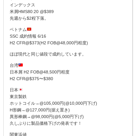
インデックス
米屑HMS80:20 @$389
先週から$2程下落。
ベトナム
SSC 成約情報 6/16
H2 CFR@$373(H2 FOB@48,000円程度)
ほぼ現代と同じ値段で成約しています。
台湾
日本屑 H2 FOB@48,500円程度
H2 CFR@$375〜$380
日本
東京製鉄
ホットコイル→@105,000円(@10,000円下げ)
H形鋼→@127,000円(据え置き)
異形棒鋼→@98,000円(@5,000円下げ)
久しぶりに製品価格下げの発表です！
関東浜値