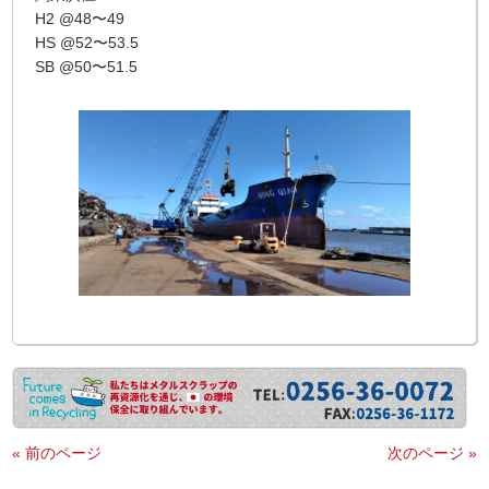
H2 @48〜49
HS @52〜53.5
SB @50〜51.5
« 前のページ
次のページ »