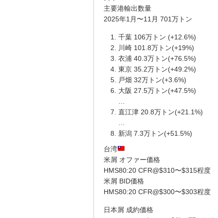
主要港輸出数量
2025年1月〜11月 701万トン
千葉 106万トン (+12.6%)
川崎 101.8万トン(+19%)
衣浦 40.3万トン(+76.5%)
東京 35.2万トン(+49.2%)
戸畑 32万トン(+3.6%)
大阪 27.5万トン(+47.5%)
…
直江津 20.8万トン(+21.1%)
…
新潟 7.3万トン(+51.5%)
台湾
米屑 オファー価格
HMS80:20 CFR@$310〜$315程度
米屑 BID価格
HMS80:20 CFR@$300〜$303程度
日本屑 成約価格