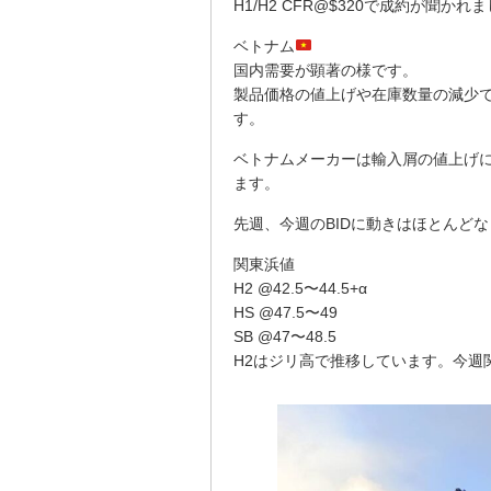
H1/H2 CFR@$320で成約が聞
ベトナム
国内需要が顕著の様です。
製品価格の値上げや在庫数量の減少
す。
ベトナムメーカーは輸入屑の値上げ
ます。
先週、今週のBIDに動きはほとんどなくH2
関東浜値
H2 @42.5〜44.5+α
HS @47.5〜49
SB @47〜48.5
H2はジリ高で推移しています。今週