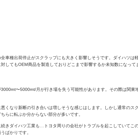
の全車種出荷停止がスクラップにも大きく影響しそうです。ダイハツは
対してもOEM商品を製造しておりどこまで影響するか未知数になって
000mt〜5000mt/月が行き場を失う可能性があります。その際は関東
は悪くなり新断の引き合いは増しそうな感じはします。しかし通常のス
どちらに転ぶか分からない部分が多いです。
に続きダイハツ工業も…トヨタ周りの会社がトラブルを起こしていてこ
願うばかりです。