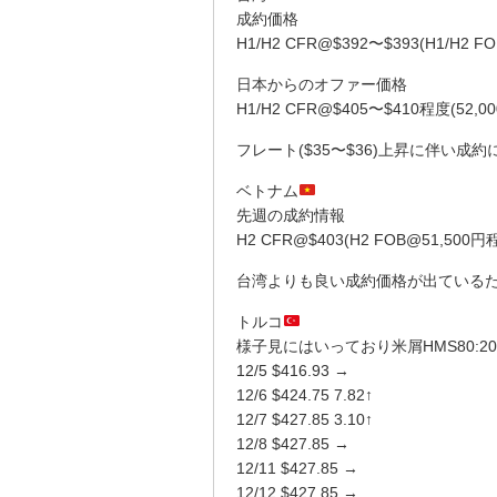
成約価格
H1/H2 CFR@$392〜$393(H1/H2 F
日本からのオファー価格
H1/H2 CFR@$405〜$410程度(52,0
フレート($35〜$36)上昇に伴い
ベトナム
先週の成約情報
H2 CFR@$403(H2 FOB@51,500円
台湾よりも良い成約価格が出ている
トルコ
様子見にはいっており米屑HMS80:2
12/5 $416.93 →
12/6 $424.75 7.82↑
12/7 $427.85 3.10↑
12/8 $427.85 →
12/11 $427.85 →
12/12 $427.85 →