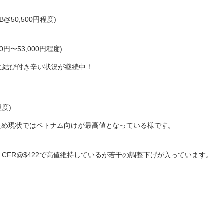
OB@50,500円程度)
00円〜53,000円程度)
成約に結び付き辛い状況が継続中！
程度)
ため現状ではベトナム向けが最高値となっている様です。
0 CFR@$422で高値維持しているが若干の調整下げが入っています。