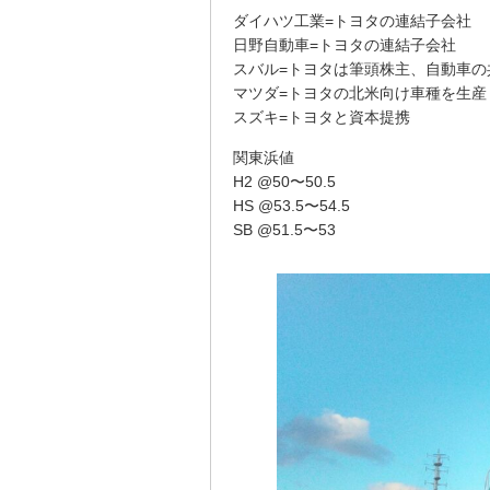
ダイハツ工業=トヨタの連結子会社
日野自動車=トヨタの連結子会社
スバル=トヨタは筆頭株主、自動車の
マツダ=トヨタの北米向け車種を生産
スズキ=トヨタと資本提携
関東浜値
H2 @50〜50.5
HS @53.5〜54.5
SB @51.5〜53