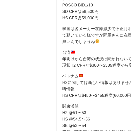
POSCO BID1/19
SD CFR@58,500円
HS CFR@59,000円
韓国は各メーカー在庫減少で旧正月
て動いている様ですが問屋さんに在
無いんでしょうね
台湾
年明けから台湾の状況は聞かれない
現状H2 CFR@$380〜$385程度
ベトナム
H2に関しては新しい情報はありませ
噂情報
HS CFR@$450〜$455程度(60,000円
関東浜値
H2 @51〜53
HS @54.5〜56
SB @53〜54