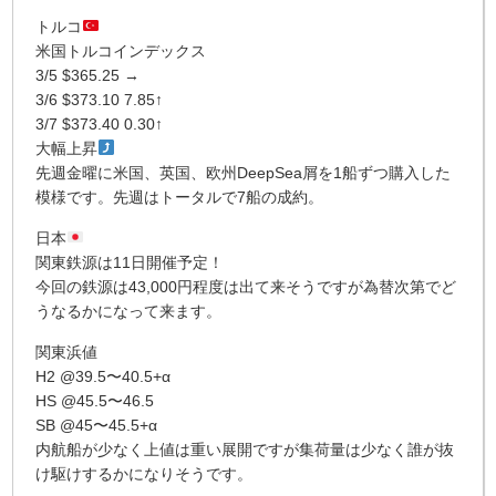
トルコ
米国トルコインデックス
3/5 $365.25 →
3/6 $373.10 7.85↑
3/7 $373.40 0.30↑
大幅上昇
先週金曜に米国、英国、欧州DeepSea屑を1船ずつ購入した
模様です。先週はトータルで7船の成約。
日本
関東鉄源は11日開催予定！
今回の鉄源は43,000円程度は出て来そうですが為替次第でど
うなるかになって来ます。
関東浜値
H2 @39.5〜40.5+α
HS @45.5〜46.5
SB @45〜45.5+α
内航船が少なく上値は重い展開ですが集荷量は少なく誰が抜
け駆けするかになりそうです。