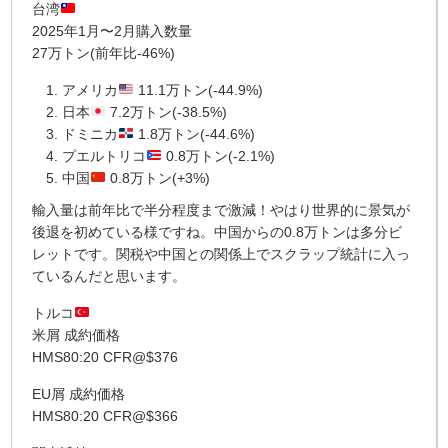
台湾
2025年1月〜2月購入数量
27万トン(前年比-46%)
アメリカ
11.1万トン(-44.9%)
日本
7.2万トン(-38.5%)
ドミニカ
1.8万トン(-44.6%)
プエルトリコ
0.8万トン(-2.1%)
中国
0.8万トン(+3%)
輸入量は前年比で半分程度まで激減！やはり世界的に景気が
後退を初めている様ですね。中国からの0.8万トンは多分ビ
レットです。関税や中国との関係上でスクラップ統計に入っ
ているんだと思います。
トルコ
米屑 成約価格
HMS80:20 CFR@$376
EU屑 成約価格
HMS80:20 CFR@$366