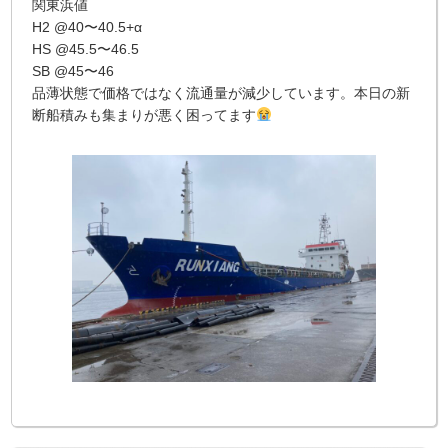
関東浜値
H2 @40〜40.5+α
HS @45.5〜46.5
SB @45〜46
品薄状態で価格ではなく流通量が減少しています。本日の新
断船積みも集まりが悪く困ってます