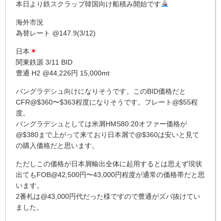
本日より鉄スクラップ韓国向け船積み開始です
海外市況
為替レート @147.9(3/12)
日本
関東鉄源 3/11 BID
豊通 H2 @44,226円 15,000mt
バングラデシュ向けになりそうです。このBID価格だと
CFR@$360〜$363程度になりそうです。フレート@$55程
度。
バングラデシュとしては米屑HMS80:20オファー価格が
@$380まで上がって来ており日本屑で@$360は安いと見て
の購入価格だと思います。
ただしこの価格が日本屑輸出全体に起用するとは思えず現状
出てもFOB@42,500円〜43,000円程度が通常の価格帯だと思
います。
2番札は@43,000円代だった様ですので豊通がズバ抜けてい
ました。